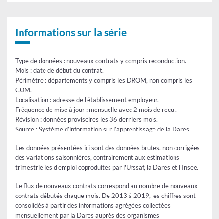
-
Contrat
entrées
d'apprentissage
secteurs
privé
Informations sur la série
et
public
-
entrées
Type de données : nouveaux contrats y compris reconduction.
Mois : date de début du contrat.
Périmètre : départements y compris les DROM, non compris les
COM.
Localisation : adresse de l'établissement employeur.
Fréquence de mise à jour : mensuelle avec 2 mois de recul.
Révision : données provisoires les 36 derniers mois.
Source : Système d’information sur l’apprentissage de la Dares.
Les données présentées ici sont des données brutes, non corrigées
des variations saisonnières, contrairement aux estimations
trimestrielles d'emploi coproduites par l'Urssaf, la Dares et l'Insee.
Le flux de nouveaux contrats correspond au nombre de nouveaux
contrats débutés chaque mois. De 2013 à 2019, les chiffres sont
consolidés à partir des informations agrégées collectées
mensuellement par la Dares auprès des organismes