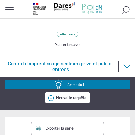
Recherc
Menu
Alternance
Apprentissage
Contrat d'apprentissage secteurs privé et public -
entrées
Contrat
d'apprentissage
L’essentiel
secteurs
Nouvelle requête
privé
et
public
-
Exporter la série