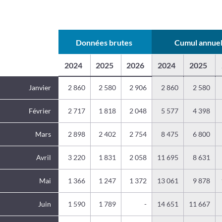
Données brutes
Cumul annue
2024
2025
2026
2024
2025
Janvier
2 860
2 580
2 906
2 860
2 580
Février
2 717
1 818
2 048
5 577
4 398
Mars
2 898
2 402
2 754
8 475
6 800
Avril
3 220
1 831
2 058
11 695
8 631
Mai
1 366
1 247
1 372
13 061
9 878
Juin
1 590
1 789
-
14 651
11 667