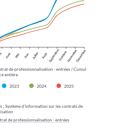
Septembre
Novembre
Décembre
Octobre
Juillet
rs
Août
Avril
Juin
Mai
trat de professionnalisation - entrées / Cumul
ce entière
2023
2024
2025
 ; Système d'information sur les contrats de
isation
rat de professionnalisation - entrées