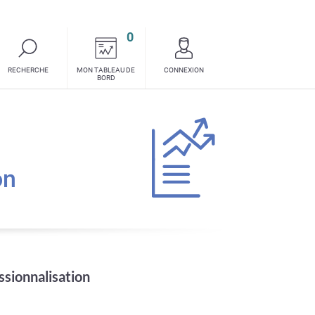
0
requêtes
RECHERCHE
MON TABLEAU DE
CONNEXION
ou
BORD
synthèses
on
ssionnalisation