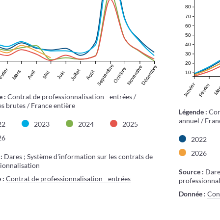
80
70
60
50
40
30
20
Septembre
Novembre
Décembre
Octobre
vrier
Juillet
Mars
Août
Avril
Juin
10
Mai
Janvier
Février
Ma
e :
Contrat de professionnalisation - entrées /
 brutes / France entière
Légende :
Con
annuel / Fran
22
2023
2024
2025
26
2022
2026
:
Dares ; Système d'information sur les contrats de
ionnalisation
Source :
Dares
 :
Contrat de professionnalisation - entrées
professionnal
Donnée :
Cont