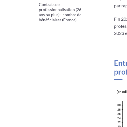
Contrats de
par ra
professionnalisation (26
ans ou plus) : nombre de
Fin 20
bénéficiaires (France)
profes
2023 e
Ent
pro
(en mil
30
28
26
24
22
20