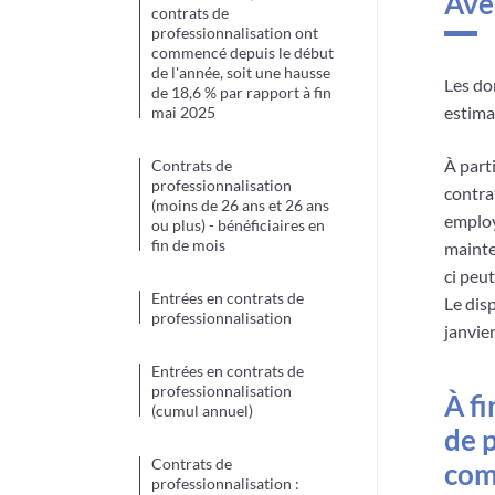
Ave
contrats de
professionnalisation ont
commencé depuis le début
de l'année, soit une hausse
Les do
de 18,6 % par rapport à fin
estimat
mai 2025
À part
Contrats de
professionnalisation
contra
(moins de 26 ans et 26 ans
employ
ou plus) - bénéficiaires en
fin de mois
mainte
ci peu
Entrées en contrats de
Le dis
professionnalisation
janvie
Entrées en contrats de
professionnalisation
À f
(cumul annuel)
de 
Contrats de
com
professionnalisation :