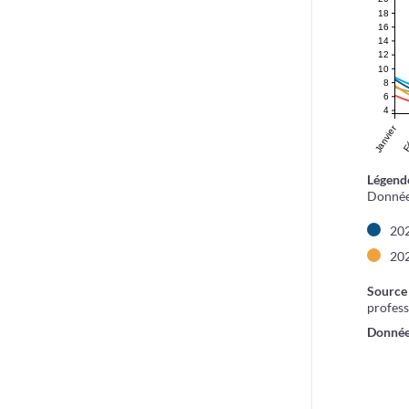
18
16
14
12
10
8
6
4
Janvier
Fé
Légend
Données
20
20
Source 
profess
Donnée