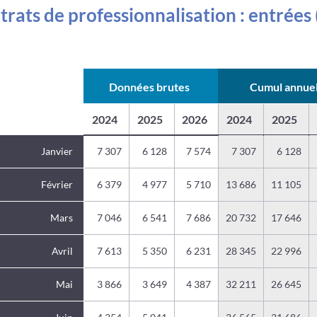
trats de professionnalisation : entrées
Données brutes
Cumul annue
2024
2025
2026
2024
2025
Janvier
7 307
6 128
7 574
7 307
6 128
Février
6 379
4 977
5 710
13 686
11 105
Mars
7 046
6 541
7 686
20 732
17 646
Avril
7 613
5 350
6 231
28 345
22 996
Mai
3 866
3 649
4 387
32 211
26 645