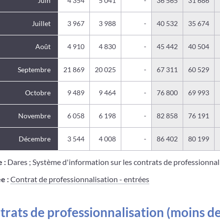
Juin
4 354
5 041
-
36 565
31 686
Juillet
3 967
3 988
-
40 532
35 674
Août
4 910
4 830
-
45 442
40 504
Septembre
21 869
20 025
-
67 311
60 529
Octobre
9 489
9 464
-
76 800
69 993
Novembre
6 058
6 198
-
82 858
76 191
Décembre
3 544
4 008
-
86 402
80 199
/p>
 :
Dares ; Système d'information sur les contrats de professionnal
e :
Contrat de professionnalisation - entrées
rats de professionnalisation (moins de 