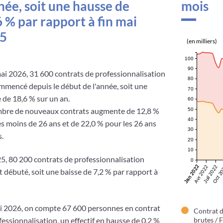
née, soit une hausse de
mois
 % par rapport à fin mai
5
(en milliers)
100
90
mai 2026, 31 600 contrats de professionnalisation
80
mmencé depuis le début de l'année, soit une
70
 de 18,6 % sur un an.
60
bre de nouveaux contrats augmente de 12,8 %
50
40
es moins de 26 ans et de 22,0 % pour les 26 ans
30
s.
20
10
5, 80 200 contrats de professionnalisation
0
Jan 2022
Jan 2022
Oct 2
Avr 2022
Juil 2022
t débuté, soit une baisse de 7,2 % par rapport à
i 2026, on compte 67 600 personnes en contrat
Contrat d
fessionnalisation, un effectif en hausse de 0,2 %
brutes / 