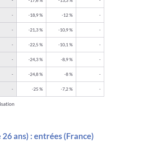
-
-17,6 %
-13,3 %
-
-
-18,9 %
-12 %
-
-
-21,3 %
-10,9 %
-
-
-22,5 %
-10,1 %
-
-
-24,3 %
-8,9 %
-
-
-24,8 %
-8 %
-
-
-25 %
-7,2 %
-
isation
26 ans) : entrées (France)