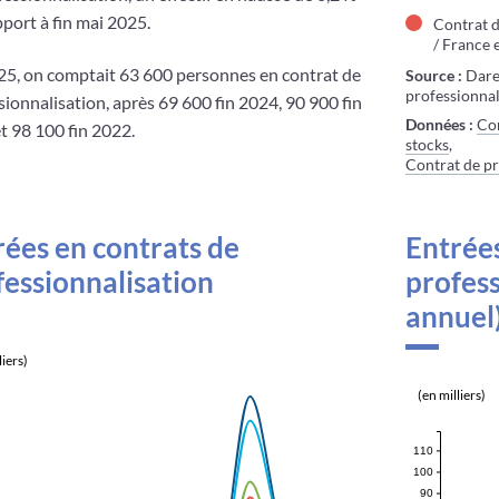
pport à fin mai 2025.
Contrat d
/ France 
25, on comptait 63 600 personnes en contrat de
Source :
Dares
professionnal
sionnalisation, après 69 600 fin 2024, 90 900 fin
Données :
Con
t 98 100 fin 2022.
stocks
,
Contrat de pr
rées en contrats de
Entrées
fessionnalisation
profess
annuel
liers)
(en milliers)
110
100
90