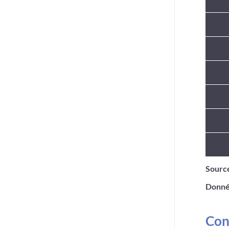
<p> <
Source
Donné
Cont