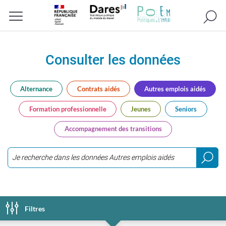
Recherc
Menu
Consulter les données
Alternance
Contrats aidés
Autres emplois aidés
Formation professionnelle
Jeunes
Seniors
Accompagnement des transitions
Saisir
3
caractères
ou
Filtres
plus...