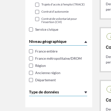
Des
Trajets d'accès à l'emploi (TRACE)
per
Contrat d'autonomie
Contrat de volontariat pour
l'insertion (CVI)
Service civique
Niveau géographique
Co
France entière
Des
France métropolitaine/DROM
per
Région
Ancienne région
Département
Type de données
Co
Des