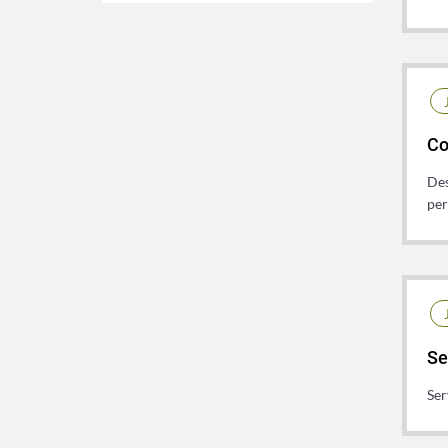
Co
Des
per
Se
Ser