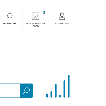
0
requêtes
RECHERCHE
MON TABLEAU DE
CONNEXION
ou
BORD
synthèses