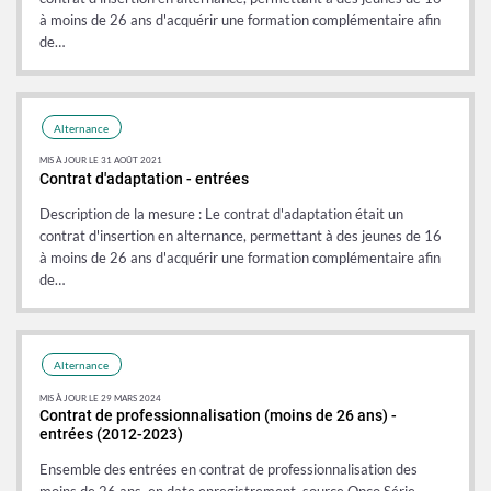
à moins de 26 ans d'acquérir une formation complémentaire afin
de…
Donnée
Donnée
Alternance
MIS À JOUR LE 31 AOÛT 2021
Contrat d'adaptation - entrées
Description de la mesure : Le contrat d'adaptation était un
contrat d'insertion en alternance, permettant à des jeunes de 16
à moins de 26 ans d'acquérir une formation complémentaire afin
de…
Donnée
Donnée
Alternance
MIS À JOUR LE 29 MARS 2024
Contrat de professionnalisation (moins de 26 ans) -
entrées (2012-2023)
Ensemble des entrées en contrat de professionnalisation des
moins de 26 ans, en date enregistrement, source Opco Série