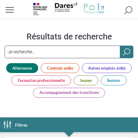
Recherc
Menu
Résultats de recherche
Saisir
3
Alternance
Contrats aidés
Autres emplois aidés
caractères
ou
Formation professionnelle
Jeunes
Seniors
plus...
Accompagnement des transitions
Filtres