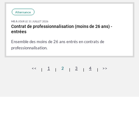
Alternance
MIS À JOUR LE 31 JUILLET 2026
Contrat de professionnalisation (moins de 26 ans) -
entrées
Ensemble des moins de 26 ans entrés en contrats de
professionnalisation.
Donnée
Donnée
<<
1
2
3
4
>>