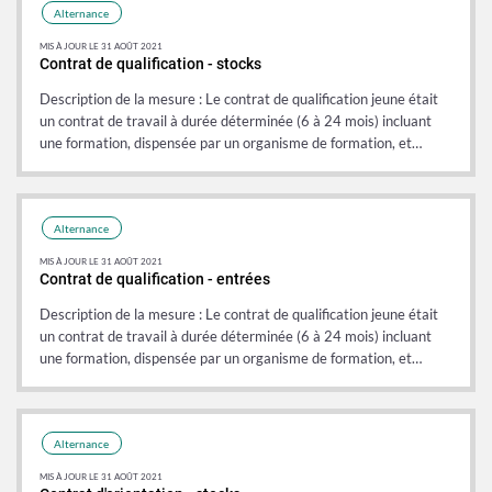
Alternance
MIS À JOUR LE 31 AOÛT 2021
Contrat de qualification - stocks
Description de la mesure : Le contrat de qualification jeune était
un contrat de travail à durée déterminée (6 à 24 mois) incluant
une formation, dispensée par un organisme de formation, et…
Donnée
Donnée
Alternance
MIS À JOUR LE 31 AOÛT 2021
Contrat de qualification - entrées
Description de la mesure : Le contrat de qualification jeune était
un contrat de travail à durée déterminée (6 à 24 mois) incluant
une formation, dispensée par un organisme de formation, et…
Donnée
Donnée
Alternance
MIS À JOUR LE 31 AOÛT 2021