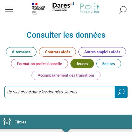
Recherc
Menu
Consulter les données
Alternance
Contrats aidés
Autres emplois aidés
Formation professionnelle
Jeunes
Seniors
Accompagnement des transitions
Saisir
3
caractères
ou
Filtres
plus...