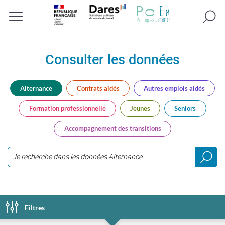
Recherc
Menu
Consulter les données
Alternance
Contrats aidés
Autres emplois aidés
Formation professionnelle
Jeunes
Seniors
Accompagnement des transitions
Saisir
3
caractères
ou
Filtres
plus...