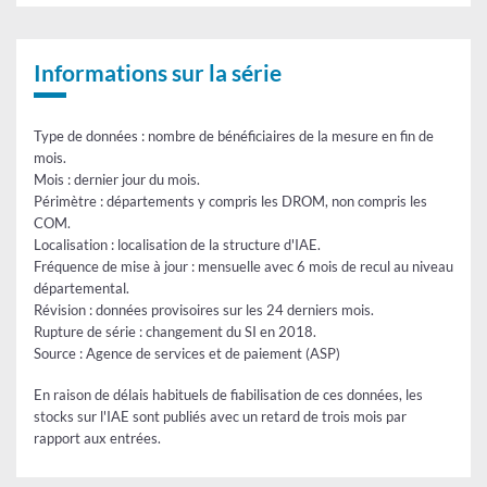
(ACI)
IAE
-
-
Ateliers
stocks
ou
Informations sur la série
chantiers
d'insertion
(ACI)
-
Type de données : nombre de bénéficiaires de la mesure en fin de
stocks
mois.
Mois : dernier jour du mois.
Périmètre : départements y compris les DROM, non compris les
COM.
Localisation : localisation de la structure d'IAE.
Fréquence de mise à jour : mensuelle avec 6 mois de recul au niveau
départemental.
Révision : données provisoires sur les 24 derniers mois.
Rupture de série : changement du SI en 2018.
Source : Agence de services et de paiement (ASP)
En raison de délais habituels de fiabilisation de ces données, les
stocks sur l'IAE sont publiés avec un retard de trois mois par
rapport aux entrées.