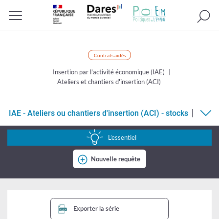
Recherc
Menu
Contrats aidés
Insertion par l'activité économique (IAE)
Ateliers et chantiers d'insertion (ACI)
IAE - Ateliers ou chantiers d'insertion (ACI) - stocks
IAE
-
L’essentiel
Ateliers
Nouvelle requête
ou
chantiers
d'insertion
(ACI)
Exporter la série