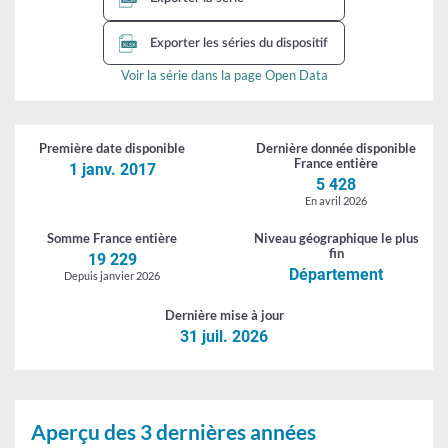
(ACI)
-
Exporter les séries du dispositif
entrées
Voir la série dans la page Open Data
Première date
disponible
Dernière donnée
disponible
France entière
1 janv. 2017
5 428
En avril 2026
Somme
France entière
Niveau géographique
le plus
fin
19 229
Département
Depuis janvier 2026
Dernière
mise à jour
31 juil. 2026
Aperçu des 3 dernières années