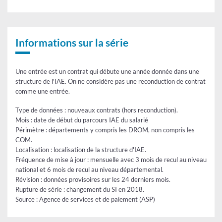
d'insertion
annuel
-
(ACI)
IAE
-
-
Ateliers
entrées
ou
Informations sur la série
chantiers
d'insertion
(ACI)
-
Une entrée est un contrat qui débute une année donnée dans une
entrées
structure de l'IAE. On ne considère pas une reconduction de contrat
comme une entrée.
Type de données : nouveaux contrats (hors reconduction).
Mois : date de début du parcours IAE du salarié
Périmètre : départements y compris les DROM, non compris les
COM.
Localisation : localisation de la structure d'IAE.
Fréquence de mise à jour : mensuelle avec 3 mois de recul au niveau
national et 6 mois de recul au niveau départemental.
Révision : données provisoires sur les 24 derniers mois.
Rupture de série : changement du SI en 2018.
Source : Agence de services et de paiement (ASP)