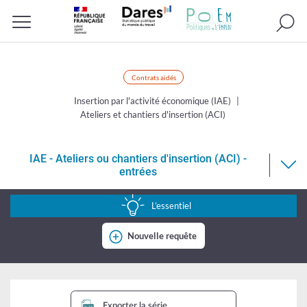
Recherc
Menu
Contrats aidés
Insertion par l'activité économique (IAE)
Ateliers et chantiers d'insertion (ACI)
IAE - Ateliers ou chantiers d'insertion (ACI) -
entrées
IAE
-
L’essentiel
Ateliers
Nouvelle requête
ou
chantiers
d'insertion
Exporter la série