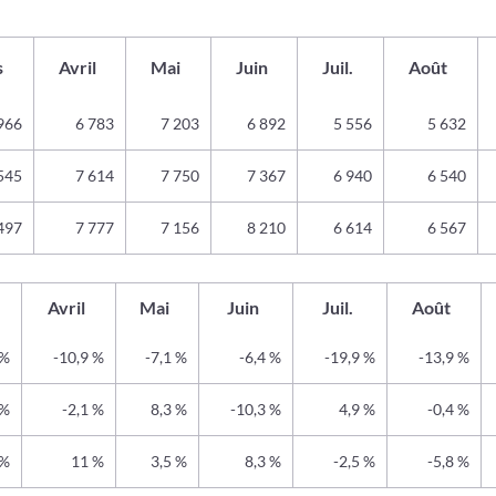
s
Avril
Mai
Juin
Juil.
Août
966
6 783
7 203
6 892
5 556
5 632
545
7 614
7 750
7 367
6 940
6 540
497
7 777
7 156
8 210
6 614
6 567
Avril
Mai
Juin
Juil.
Août
 %
-10,9 %
-7,1 %
-6,4 %
-19,9 %
-13,9 %
 %
-2,1 %
8,3 %
-10,3 %
4,9 %
-0,4 %
 %
11 %
3,5 %
8,3 %
-2,5 %
-5,8 %