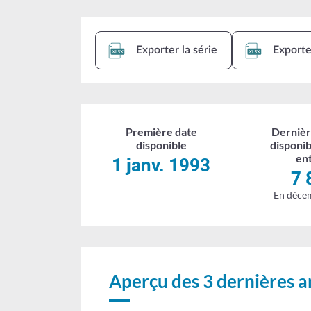
sociales
pour
Exporter la série
Exporter
l'embauche
d'un
1er
Première date
Dernièr
salarié
disponible
disponi
en
-
1 janv. 1993
7 
entrées
En déce
Aperçu des 3 dernières 