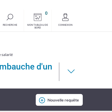
0
requêtes
RECHERCHE
MON TABLEAU DE
CONNEXION
ou
BORD
synthèses
 salarié
'embauche d'un
Nouvelle requête