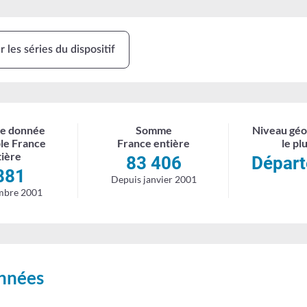
 les séries du dispositif
e donnée
Somme
Niveau géo
ble France
France entière
le plu
tière
83 406
Dépar
881
Depuis janvier 2001
mbre 2001
années