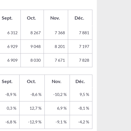
Sept.
Oct.
Nov.
Déc.
6 312
8 267
7 368
7 881
6 929
9 048
8 201
7 197
6 909
8 030
7 671
7 828
Sept.
Oct.
Nov.
Déc.
-8,9 %
-8,6 %
-10,2 %
9,5 %
0,3 %
12,7 %
6,9 %
-8,1 %
-6,8 %
-12,9 %
-9,1 %
-4,2 %