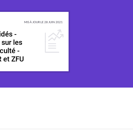
MIS À JOUR LE 28 JUIN 2021
idés -
 sur les
iculté -
R et ZFU