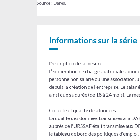
Source :
Dares.
d'un
-
Exonération
1er
de
salarié
cotisations
-
sociales
pour
entrées
Informations sur la série
l'embauche
d'un
1er
salarié
-
Description de la mesure :
entrées
L’exonération de charges patronales pour u
personne non salarié ou une association, u
depuis la création de l'entreprise. Le sala
ainsi que sa durée (de 18 à 24 mois). La me
Collecte et qualité des données :
La qualité des données transmises à la DAR
auprès de l'URSSAF était transmise aux DD
le tableau de bord des politiques d'emploi.