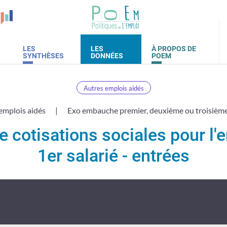
LES
LES
À PROPOS DE
SYNTHÈSES
DONNÉES
POEM
Autres emplois aidés
emplois aidés
Exo embauche premier, deuxième ou troisième
e cotisations sociales pour l
1er salarié - entrées