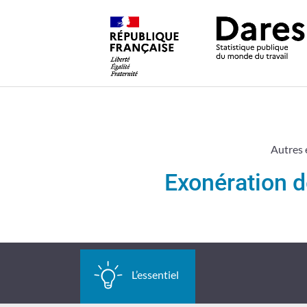
Autres 
Exonération d
Exonération
de
L’essentiel
cotisations