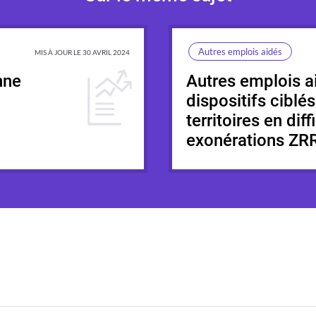
Autres emplois aidés
MIS À JOUR LE 30 AVRIL 2024
nne
Autres emplois a
dispositifs ciblés
territoires en diff
exonérations ZR
Synthèse