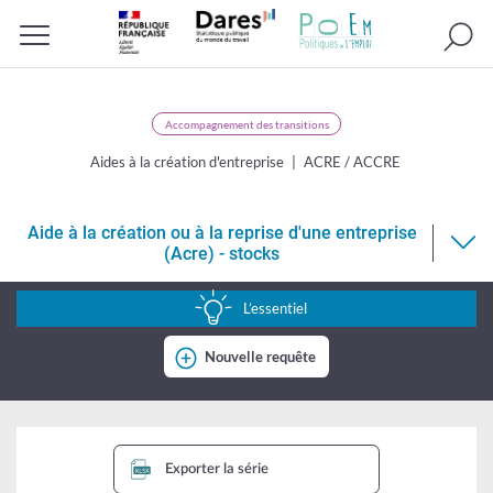
Recherc
Menu
Accompagnement des transitions
Aides à la création d'entreprise
ACRE / ACCRE
Aide à la création ou à la reprise d'une entreprise
(Acre) - stocks
Aide
à
L’essentiel
la
Nouvelle requête
création
ou
à
la
Exporter la série