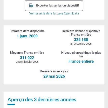
reprise
Exporter les séries du dispositif
d'une
Voir la série dans la page Open Data
entreprise
(Acre)
-
Première date
disponible
Dernière donnée
disponible
France entière
1 janv. 2009
stocks
325 188
En décembre 2025
Moyenne
France entière
Niveau géographique
le plus
fin
311 022
France entière
Depuis janvier 2025
Dernière
mise à jour
29 mai 2026
Aperçu des 3 dernières années