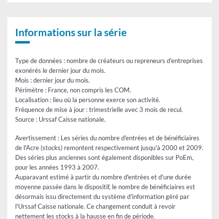
la
Aide
reprise
à
la
d'une
création
entreprise
Informations sur la série
ou
(Acre)
à
la
-
reprise
stocks
Type de données : nombre de créateurs ou repreneurs d’entreprises
d'une
entreprise
exonérés le dernier jour du mois.
(Acre)
Mois : dernier jour du mois.
-
stocks
Périmètre : France, non compris les COM.
Localisation : lieu où la personne exerce son activité.
Fréquence de mise à jour : trimestrielle avec 3 mois de recul.
Source : Urssaf Caisse nationale.
Avertissement : Les séries du nombre d'entrées et de bénéficiaires
de l'Acre (stocks) remontent respectivement jusqu'à 2000 et 2009.
Des séries plus anciennes sont également disponibles sur PoEm,
pour les années 1993 à 2007.
Auparavant estimé à partir du nombre d'entrées et d'une durée
moyenne passée dans le dispositif, le nombre de bénéficiaires est
désormais issu directement du système d'information géré par
l'Urssaf Caisse nationale. Ce changement conduit à revoir
nettement les stocks à la hausse en fin de période.