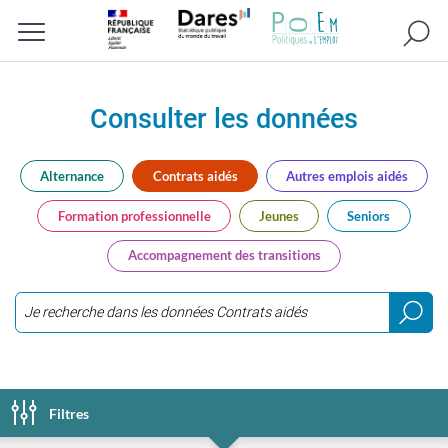
Recherc
Menu
Consulter les données
Alternance
Contrats aidés
Autres emplois aidés
Formation professionnelle
Jeunes
Seniors
Accompagnement des transitions
Saisir
3
caractères
ou
Filtres
plus...