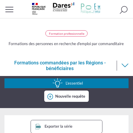
Recherc
Menu
Formation professionnelle
Formations des personnes en recherche d'emploi par commanditaire
Formations commandées par les Régions -
bénéficiaires
Formations
commandées
L’essentiel
par
Nouvelle requête
les
Régions
-
bénéficiaires
Exporter la série