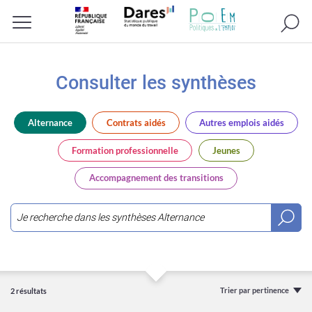
Recherc
Menu
Consulter les synthèses
Alternance
Contrats aidés
Autres emplois aidés
Formation professionnelle
Jeunes
Accompagnement des transitions
Saisir
3
caractères
ou
Trier par pertinence
2 résultats
plus...