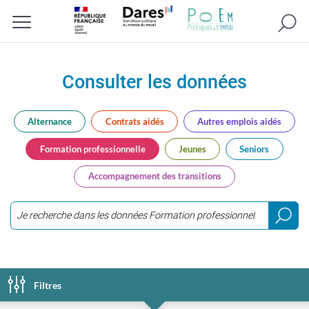
Recherc
Menu
Consulter les données
Alternance
Contrats aidés
Autres emplois aidés
Formation professionnelle
Jeunes
Seniors
Accompagnement des transitions
Saisir
3
caractères
ou
Filtres
plus...