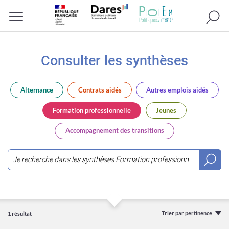
Recherc
Menu
Consulter les synthèses
Alternance
Contrats aidés
Autres emplois aidés
Formation professionnelle
Jeunes
Accompagnement des transitions
Saisir
3
caractères
ou
Trier par pertinence
1 résultat
plus...