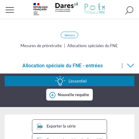
Recherc
Menu
Seniors
Mesures de préretraite
Allocations spéciales du FNE
Allocation spéciale du FNE - entrées
Allocation
spéciale
L’essentiel
du
Nouvelle requête
FNE
-
entrées
Exporter la série